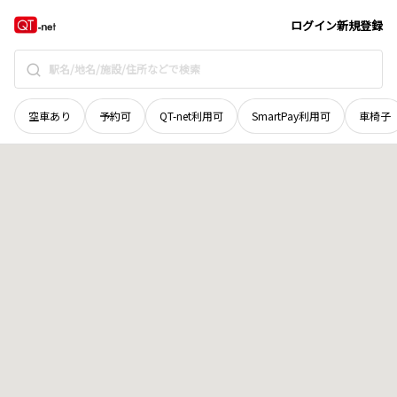
栃木県
大田原市
滝沢
地域選択で探す
ログイン
新規登録
空車あり
予約可
QT-net利用可
SmartPay利用可
車椅子