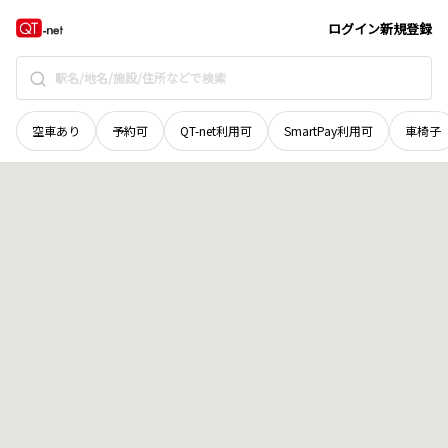
栃木県
大田原市
美原
地域選択で探す
ログイン
新規登録
空車あり
予約可
QT-net利用可
SmartPay利用可
車椅子