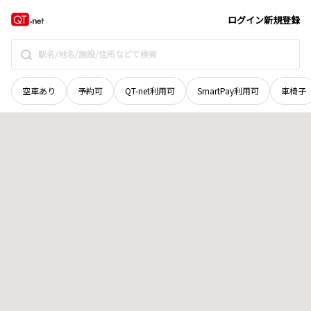
栃木県
大田原市
花園
地域選択で探す
ログイン
新規登録
空車あり
予約可
QT-net利用可
SmartPay利用可
車椅子