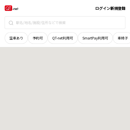
栃木県
大田原市
鹿畑
地域選択で探す
ログイン
新規登録
空車あり
予約可
QT-net利用可
SmartPay利用可
車椅子