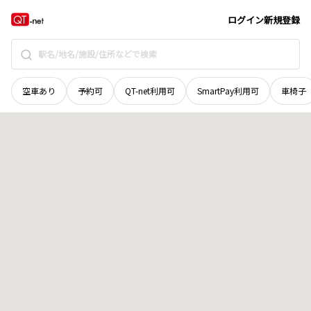
栃木県
宇都宮市
下田原町
地域選択で探す
ログイン
新規登録
空車あり
予約可
QT-net利用可
SmartPay利用可
車椅子