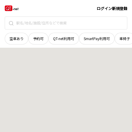
栃木県
宇都宮市
中里町
地域選択で探す
ログイン
新規登録
空車あり
予約可
QT-net利用可
SmartPay利用可
車椅子