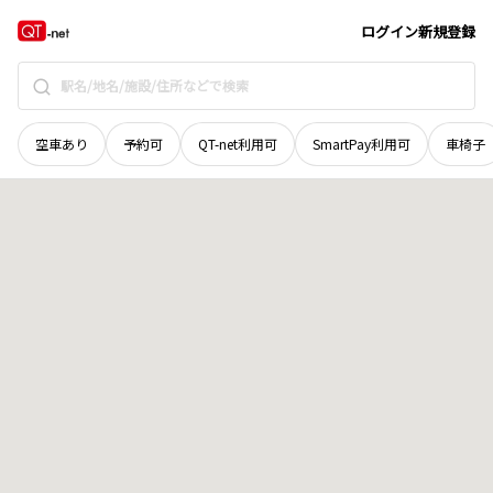
栃木県
宇都宮市
免ノ内町
地域選択で探す
ログイン
新規登録
空車あり
予約可
QT-net利用可
SmartPay利用可
車椅子