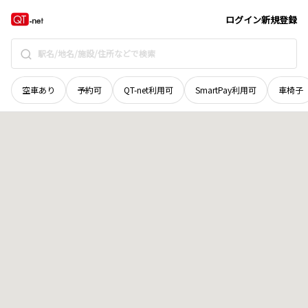
栃木県
宇都宮市
問屋町
地域選択で探す
ログイン
新規登録
空車あり
予約可
QT-net利用可
SmartPay利用可
車椅子