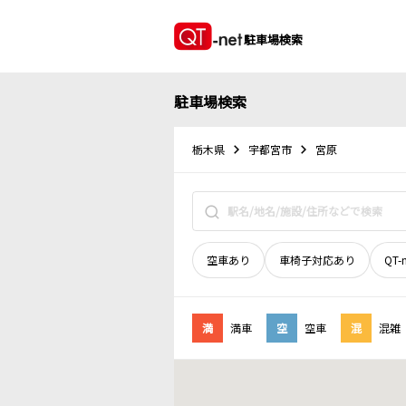
駐車場検索
駐車場検索
栃木県
宇都宮市
宮原
空車あり
車椅子対応あり
QT-
満
満車
空
空車
混
混雑