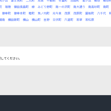
見が丘
富士見町
二荒町
双葉
不動前
冬室町
古田町
星が丘
細谷
細谷
町
瑞穂
御田長島町
緑
みどり野町
南一の沢町
南大通り
南高砂町
南町
御幸町
御幸本町
睦町
免ノ内町
元今泉
茂原
茂原町
屋板町
八千代
陽南
横田新町
横山
横山町
吉野
立伏町
六道町
若草
若松原
更してください。