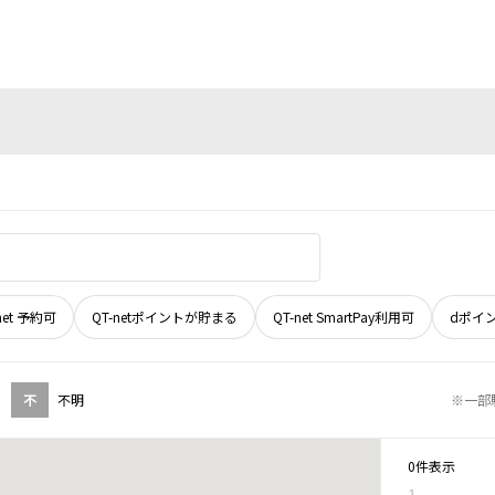
net 予約可
QT-netポイントが貯まる
QT-net SmartPay利用可
dポイ
不
不明
※一部
0件表示
1