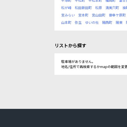
平塚町
平松町
平松本町
福岡町
富士
松が峰
松田新田町
松原
満美穴町
操
宮みらい
宮本町
宮山田町
御幸ケ原町
山本町
弥生
ゆいの杜
陽西町
陽東
リストから探す
駐車場がありません。
地名/住所で再検索するかmapの範囲を変