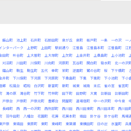
飯山町
池上町
石井町
石那田町
泉が丘
泉町
板戸町
一条
一の沢
一
インターパーク
上野町
上田町
駅前通り
江曽島
江曽島本町
江曽島町
江
金田町
叶谷町
上大曽町
上大塚町
上欠町
上金井町
上桑島町
上小池町
刈沼町
川田町
川俣町
川向町
河原町
瓦谷町
関白町
菊水町
北一の沢
鐺山町
駒生
駒生町
五代
幸町
栄町
逆面町
鷺の谷町
桜
下ケ橋町
金井町
下川俣町
下河原
下河原町
下桑島町
下栗
下栗町
下小池町
下小
宿郷
松風台
昭和
白沢町
新富町
新町
城東
城南
末広
雀の宮
雀宮町
町
滝の原
滝谷町
竹下町
竹林町
田下町
田野町
大寛
台新田
台新田町
戸祭台
戸祭町
戸祭元町
豊郷台
問屋町
道場宿町
中一の沢町
中今泉
長峰町
西
西一の沢町
西刑部町
西川田
西川田東町
西川田本町
西川田
町
羽牛田町
八幡台
花園町
花房
花房本町
塙田
針ケ谷
針ケ谷町
馬場
東戸祭
東塙田
東原町
東町
東峰町
東簗瀬
東横田町
日の出
氷室町
兵