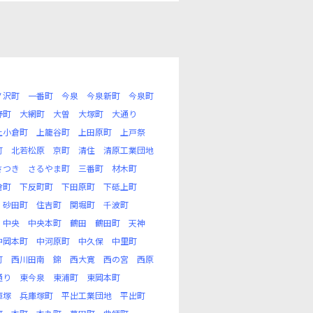
ノ沢町
一番町
今泉
今泉新町
今泉町
野町
大網町
大曽
大塚町
大通り
上小倉町
上籠谷町
上田原町
上戸祭
町
北若松原
京町
清住
清原工業団地
さつき
さるやま町
三番町
材木町
倉町
下反町町
下田原町
下砥上町
砂田町
住吉町
関堀町
千波町
中央
中央本町
鶴田
鶴田町
天神
中岡本町
中河原町
中久保
中里町
町
西川田南
錦
西大寛
西の宮
西原
通り
東今泉
東浦町
東岡本町
庫塚
兵庫塚町
平出工業団地
平出町