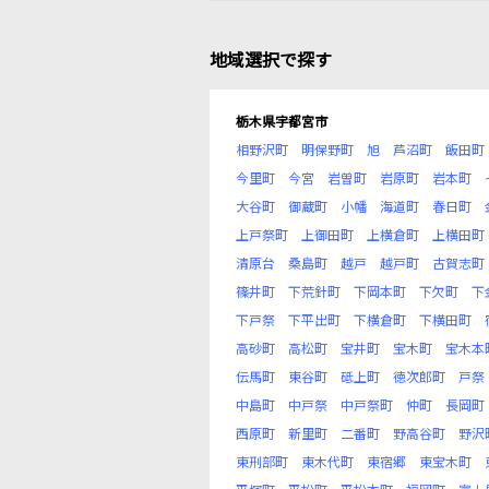
地域選択で探す
栃木県宇都宮市
相野沢町
明保野町
旭
芦沼町
飯田町
今里町
今宮
岩曽町
岩原町
岩本町
大谷町
御蔵町
小幡
海道町
春日町
上戸祭町
上御田町
上横倉町
上横田町
清原台
桑島町
越戸
越戸町
古賀志町
篠井町
下荒針町
下岡本町
下欠町
下
下戸祭
下平出町
下横倉町
下横田町
高砂町
高松町
宝井町
宝木町
宝木本
伝馬町
東谷町
砥上町
徳次郎町
戸祭
中島町
中戸祭
中戸祭町
仲町
長岡町
西原町
新里町
二番町
野高谷町
野沢
東刑部町
東木代町
東宿郷
東宝木町