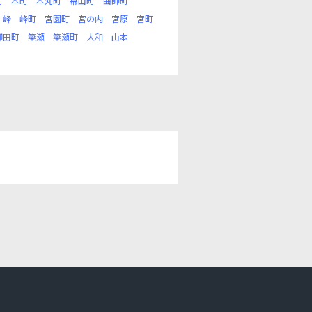
町
本町
本丸町
幕田町
曲師町
峰
峰町
宮園町
宮の内
宮原
宮町
柳田町
簗瀬
簗瀬町
大和
山本