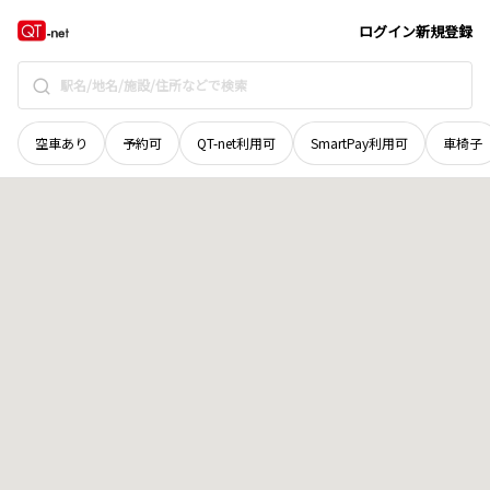
栃木県
宇都宮市
春日町
地域選択で探す
ログイン
新規登録
空車あり
予約可
QT-net利用可
SmartPay利用可
車椅子