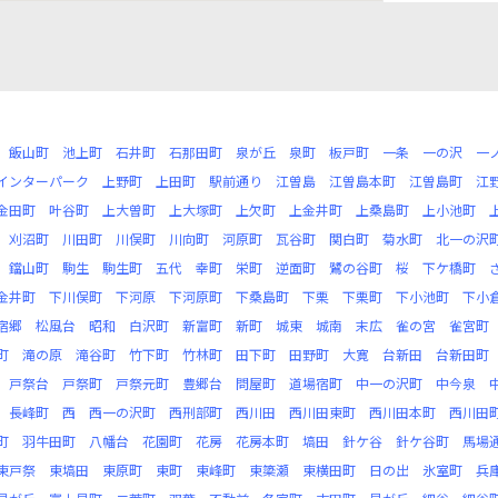
飯山町
池上町
石井町
石那田町
泉が丘
泉町
板戸町
一条
一の沢
一
インターパーク
上野町
上田町
駅前通り
江曽島
江曽島本町
江曽島町
江
金田町
叶谷町
上大曽町
上大塚町
上欠町
上金井町
上桑島町
上小池町
刈沼町
川田町
川俣町
川向町
河原町
瓦谷町
関白町
菊水町
北一の沢
鐺山町
駒生
駒生町
五代
幸町
栄町
逆面町
鷺の谷町
桜
下ケ橋町
金井町
下川俣町
下河原
下河原町
下桑島町
下栗
下栗町
下小池町
下小
宿郷
松風台
昭和
白沢町
新富町
新町
城東
城南
末広
雀の宮
雀宮町
町
滝の原
滝谷町
竹下町
竹林町
田下町
田野町
大寛
台新田
台新田町
戸祭台
戸祭町
戸祭元町
豊郷台
問屋町
道場宿町
中一の沢町
中今泉
長峰町
西
西一の沢町
西刑部町
西川田
西川田東町
西川田本町
西川田
町
羽牛田町
八幡台
花園町
花房
花房本町
塙田
針ケ谷
針ケ谷町
馬場
東戸祭
東塙田
東原町
東町
東峰町
東簗瀬
東横田町
日の出
氷室町
兵