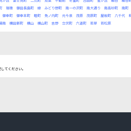
見が丘
富士見町
二荒町
双葉
不動前
冬室町
古田町
星が丘
細谷
細谷
町
瑞穂
御田長島町
緑
みどり野町
南一の沢町
南大通り
南高砂町
南町
御幸町
御幸本町
睦町
免ノ内町
元今泉
茂原
茂原町
屋板町
八千代
陽南
横田新町
横山
横山町
吉野
立伏町
六道町
若草
若松原
更してください。