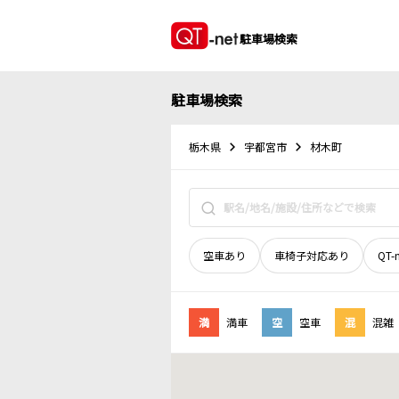
駐車場検索
駐車場検索
栃木県
宇都宮市
材木町
空車あり
車椅子対応あり
QT-
満
満車
空
空車
混
混雑