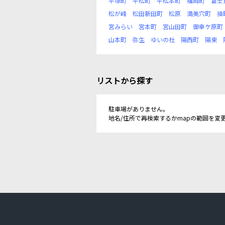
平塚町
平松町
平松本町
福岡町
富士
松が峰
松田新田町
松原
満美穴町
操
宮みらい
宮本町
宮山田町
御幸ケ原町
山本町
弥生
ゆいの杜
陽西町
陽東
リストから探す
駐車場がありません。
地名/住所で再検索するかmapの範囲を変