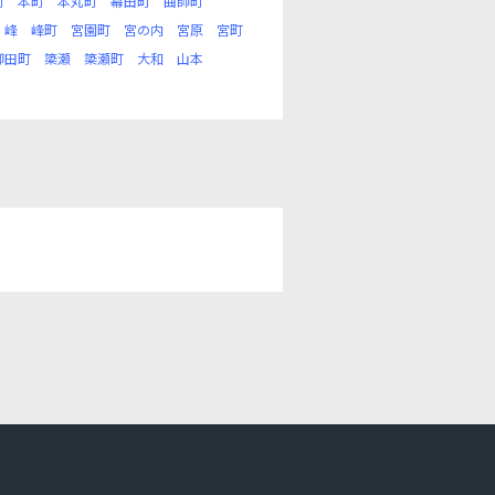
町
本町
本丸町
幕田町
曲師町
峰
峰町
宮園町
宮の内
宮原
宮町
柳田町
簗瀬
簗瀬町
大和
山本