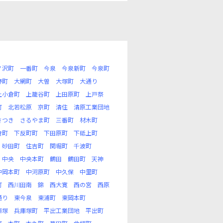
ノ沢町
一番町
今泉
今泉新町
今泉町
野町
大網町
大曽
大塚町
大通り
上小倉町
上籠谷町
上田原町
上戸祭
町
北若松原
京町
清住
清原工業団地
さつき
さるやま町
三番町
材木町
倉町
下反町町
下田原町
下砥上町
砂田町
住吉町
関堀町
千波町
中央
中央本町
鶴田
鶴田町
天神
中岡本町
中河原町
中久保
中里町
町
西川田南
錦
西大寛
西の宮
西原
通り
東今泉
東浦町
東岡本町
庫塚
兵庫塚町
平出工業団地
平出町