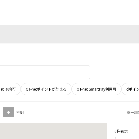
net 予約可
QT-netポイントが貯まる
QT-net SmartPay利用可
dポイ
不
不明
※一部
0件表示
1