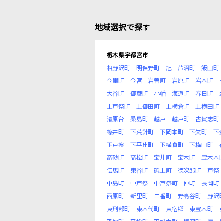
地域選択で探す
栃木県宇都宮市
相野沢町
明保野町
旭
芦沼町
飯田町
今里町
今宮
岩曽町
岩原町
岩本町
大谷町
御蔵町
小幡
海道町
春日町
上戸祭町
上御田町
上横倉町
上横田町
清原台
桑島町
越戸
越戸町
古賀志町
篠井町
下荒針町
下岡本町
下欠町
下
下戸祭
下平出町
下横倉町
下横田町
高砂町
高松町
宝井町
宝木町
宝木本
伝馬町
東谷町
砥上町
徳次郎町
戸祭
中島町
中戸祭
中戸祭町
仲町
長岡町
西原町
新里町
二番町
野高谷町
野沢
東刑部町
東木代町
東宿郷
東宝木町