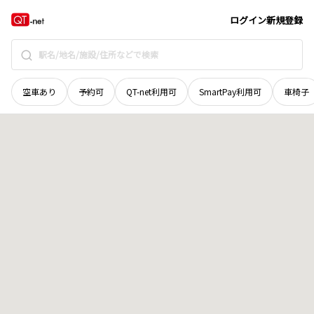
栃木県
宇都宮市
横山
地域選択で探す
ログイン
新規登録
空車あり
予約可
QT-net利用可
SmartPay利用可
車椅子