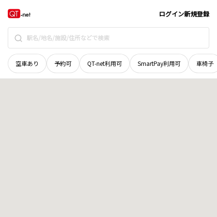
栃木県
宇都宮市
江野町
地域選択で探す
ログイン
新規登録
空車あり
予約可
QT-net利用可
SmartPay利用可
車椅子