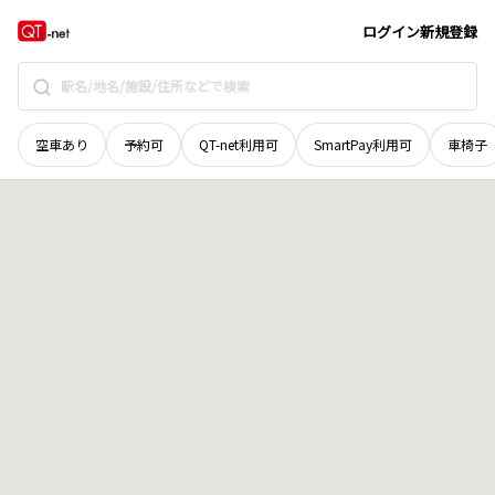
栃木県
宇都宮市
清住
地域選択で探す
ログイン
新規登録
空車あり
予約可
QT-net利用可
SmartPay利用可
車椅子