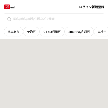
栃木県
宇都宮市
清原工業団地
地域選択で探す
ログイン
新規登録
空車あり
予約可
QT-net利用可
SmartPay利用可
車椅子