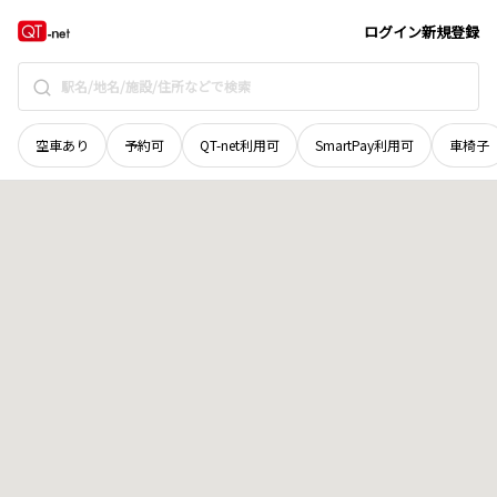
栃木県
宇都宮市
砥上町
地域選択で探す
ログイン
新規登録
空車あり
予約可
QT-net利用可
SmartPay利用可
車椅子