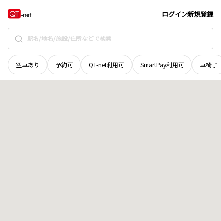
栃木県
宇都宮市
花園町
地域選択で探す
ログイン
新規登録
空車あり
予約可
QT-net利用可
SmartPay利用可
車椅子