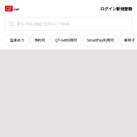
栃木県
宇都宮市
西川田本町
地域選択で探す
ログイン
新規登録
空車あり
予約可
QT-net利用可
SmartPay利用可
車椅子