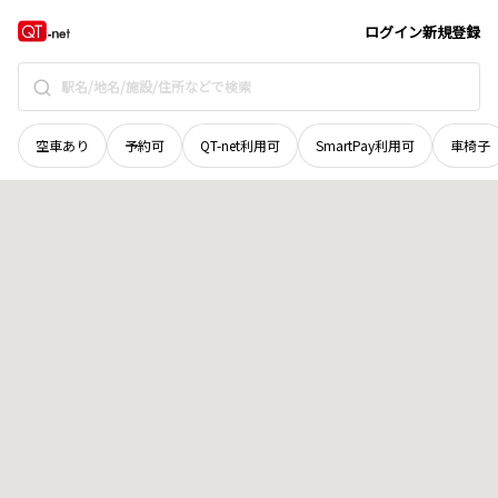
栃木県
宇都宮市
道場宿町
地域選択で探す
ログイン
新規登録
空車あり
予約可
QT-net利用可
SmartPay利用可
車椅子