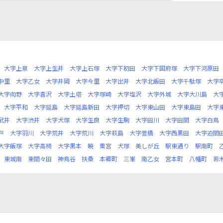
大字上泉
大字上生井
大字上石塚
大字下初田
大字下国府塚
大字下河原田
中里
大字乙女
大字井岡
大字今里
大字出井
大字北飯田
大字千駄塚
大字
大字向野
大字喜沢
大字土塔
大字塚崎
大字塩沢
大字外城
大字大川島
大
大字平和
大字延島
大字延島新田
大字押切
大字東山田
大字東島田
大字
武井
大字渋井
大字犬塚
大字生良
大字生駒
大字田川
大字田間
大字白鳥
戸
大字羽川
大字荒井
大字荒川
大字萩島
大字萱橋
大字西黒田
大字迫間
大字飯塚
大字高椅
大字黒本
暁
粟宮
犬塚
美しが丘
駅東通り
駅南町
東城南
東間々田
神鳥谷
扶桑
本郷町
三峯
南乙女
宮本町
八幡町
若