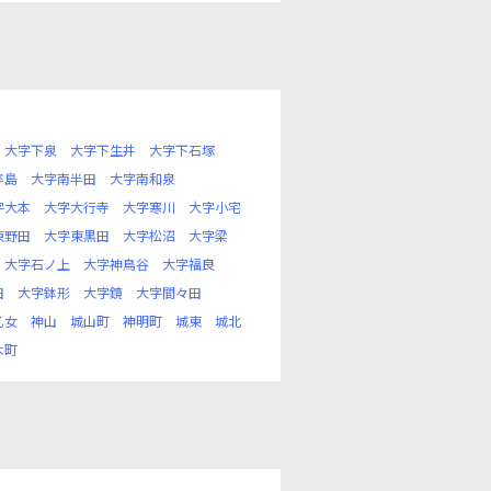
大字下泉
大字下生井
大字下石塚
卒島
大字南半田
大字南和泉
字大本
大字大行寺
大字寒川
大字小宅
東野田
大字東黒田
大字松沼
大字梁
大字石ノ上
大字神鳥谷
大字福良
田
大字鉢形
大字鏡
大字間々田
乙女
神山
城山町
神明町
城東
城北
木町