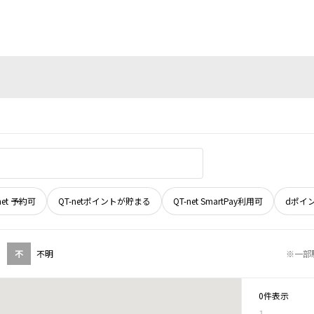
net 予約可
QT-netポイントが貯まる
QT-net SmartPay利用可
dポイ
不
不明
※一部
0件表示
1