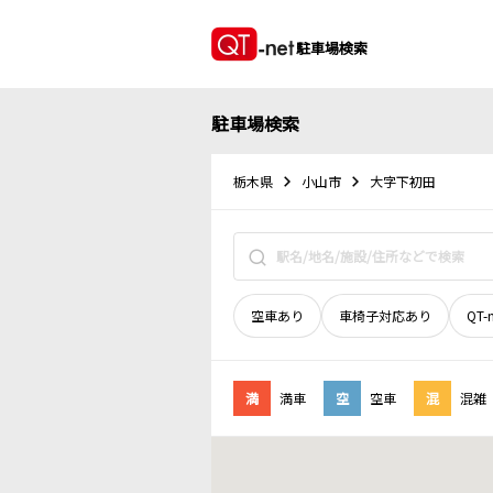
駐車場検索
駐車場検索
栃木県
小山市
大字下初田
空車あり
車椅子対応あり
QT-
満
満車
空
空車
混
混雑