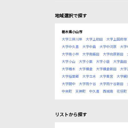
地域選択で探す
栃木県小山市
大字三拝川岸
大字上初田
大字上国府塚
大字中久喜
大字中島
大字中河原
大字
大字南小林
大字南飯田
大字向原新田
大字小山
大字小薬
大字小袋
大字島田
大字楢木
大字横倉
大字横倉新田
大字
大字稲葉郷
大字立木
大字粟宮
大字網
大字間中
大字雨ケ谷
大字雨ケ谷新田
中央町
天神町
中久喜
西城南
花垣町
リストから探す