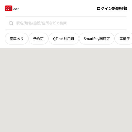
栃木県
小山市
大字下国府塚
地域選択で探す
ログイン
新規登録
空車あり
予約可
QT-net利用可
SmartPay利用可
車椅子