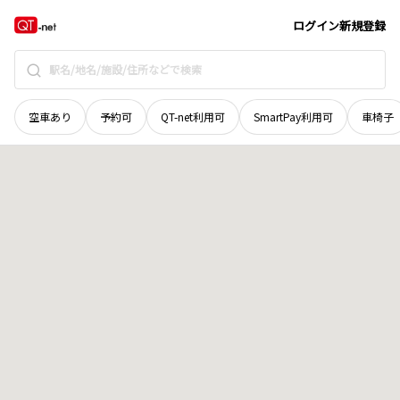
栃木県
小山市
大字今里
地域選択で探す
ログイン
新規登録
空車あり
予約可
QT-net利用可
SmartPay利用可
車椅子