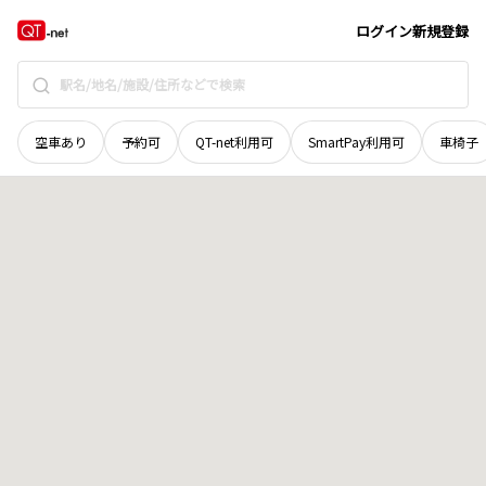
栃木県
小山市
大字大本
地域選択で探す
ログイン
新規登録
空車あり
予約可
QT-net利用可
SmartPay利用可
車椅子