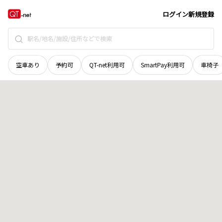
栃木県
小山市
大字大行寺
地域選択で探す
ログイン
新規登録
空車あり
予約可
QT-net利用可
SmartPay利用可
車椅子