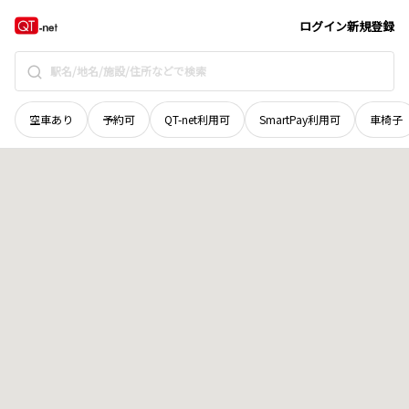
栃木県
小山市
大字白鳥
地域選択で探す
ログイン
新規登録
空車あり
予約可
QT-net利用可
SmartPay利用可
車椅子