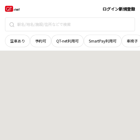
栃木県
小山市
天神町
地域選択で探す
ログイン
新規登録
空車あり
予約可
QT-net利用可
SmartPay利用可
車椅子