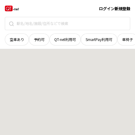
栃木県
小山市
東城南
地域選択で探す
ログイン
新規登録
空車あり
予約可
QT-net利用可
SmartPay利用可
車椅子