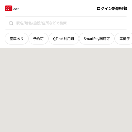
栃木県
小山市
西城南
地域選択で探す
ログイン
新規登録
空車あり
予約可
QT-net利用可
SmartPay利用可
車椅子