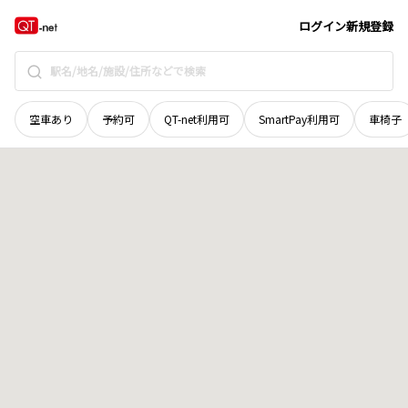
栃木県
日光市
上三依
地域選択で探す
ログイン
新規登録
空車あり
予約可
QT-net利用可
SmartPay利用可
車椅子