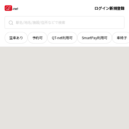
栃木県
日光市
今市
地域選択で探す
ログイン
新規登録
空車あり
予約可
QT-net利用可
SmartPay利用可
車椅子