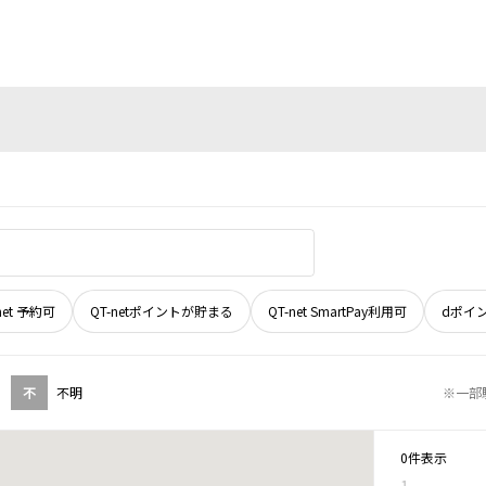
net 予約可
QT-netポイントが貯まる
QT-net SmartPay利用可
dポイ
不
不明
※一部
0件表示
1