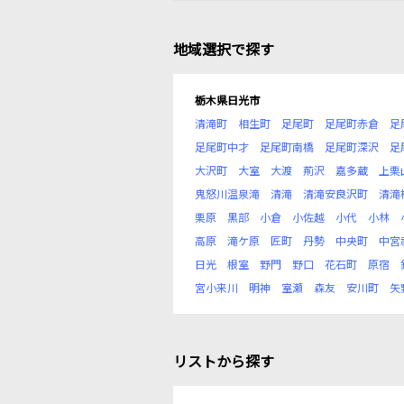
地域選択で探す
栃木県日光市
清滝町
相生町
足尾町
足尾町赤倉
足
足尾町中才
足尾町南橋
足尾町深沢
足
大沢町
大室
大渡
荊沢
嘉多蔵
上栗
鬼怒川温泉滝
清滝
清滝安良沢町
清滝
栗原
黒部
小倉
小佐越
小代
小林
高原
滝ケ原
匠町
丹勢
中央町
中宮
日光
根室
野門
野口
花石町
原宿
宮小来川
明神
室瀬
森友
安川町
矢
リストから探す