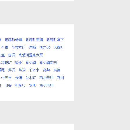
藤
足尾町砂畑
足尾町通洞
足尾町遠下
今市
今市本町
岩崎
薄井沢
大桑町
川室
吉沢
鬼怒川温泉大原
久次良町
沓掛
倉ケ崎
倉ケ崎新田
瀬尾
芹沢
芹沼
千本木
高柴
高徳
中三依
長畑
並木町
西小来川
西川
町
町谷
松原町
水無
南小来川