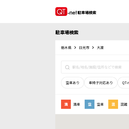
駐車場検索
駐車場検索
栃木県
日光市
大渡
空車あり
車椅子対応あり
QT-
満
満車
空
空車
混
混雑