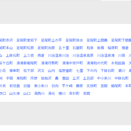
尾町赤沢
足尾町愛宕下
足尾町上の平
足尾町掛水
足尾町上間藤
足尾町下間
尾町本山
足尾町松原
足尾町向原
五十里
石屋町
和泉
板橋
稲荷町
猪倉
山
上鉢石町
上三依
柄倉
川治温泉川治
川治温泉高原
川治温泉滝
川俣
桜ケ丘町
清滝新細尾町
清滝丹勢町
清滝中安戸町
清滝和の代町
木和田島
小百
御幸町
佐下部
沢又
山内
塩野室町
七里
下の内
下鉢石町
瀬川
祠
手岡
東和町
所野
独鈷沢
轟
豊田
土沢
土呂部
中小来川
中鉢石町
針貝
萩垣面
日蔭
東小来川
日向
平ケ崎
藤原
文挾町
宝殿
細尾町
本
野口
山久保
山口
湯西川
湯元
横川
若杉町
若間