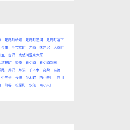
藤
足尾町砂畑
足尾町通洞
足尾町遠下
今市
今市本町
岩崎
薄井沢
大桑町
川室
吉沢
鬼怒川温泉大原
久次良町
沓掛
倉ケ崎
倉ケ崎新田
瀬尾
芹沢
芹沼
千本木
高柴
高徳
中三依
長畑
並木町
西小来川
西川
町
町谷
松原町
水無
南小来川