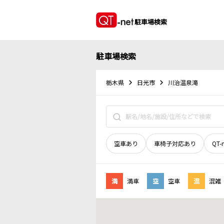
駐車場検索
駐車場検索
栃木県
日光市
川治温泉滝
空車あり
車椅子対応あり
QT-
満
満車
空
空車
混
混雑