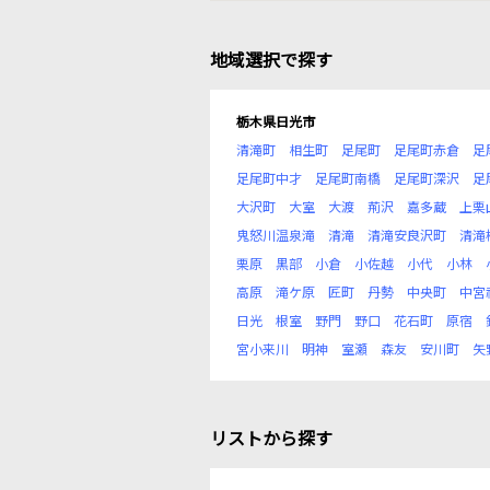
地域選択で探す
栃木県日光市
清滝町
相生町
足尾町
足尾町赤倉
足
足尾町中才
足尾町南橋
足尾町深沢
足
大沢町
大室
大渡
荊沢
嘉多蔵
上栗
鬼怒川温泉滝
清滝
清滝安良沢町
清滝
栗原
黒部
小倉
小佐越
小代
小林
高原
滝ケ原
匠町
丹勢
中央町
中宮
日光
根室
野門
野口
花石町
原宿
宮小来川
明神
室瀬
森友
安川町
矢
リストから探す