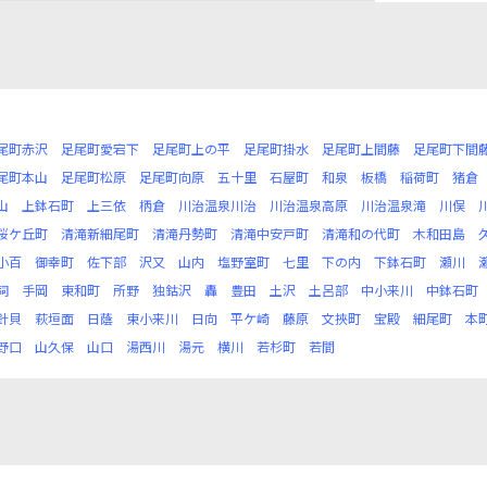
尾町赤沢
足尾町愛宕下
足尾町上の平
足尾町掛水
足尾町上間藤
足尾町下間
尾町本山
足尾町松原
足尾町向原
五十里
石屋町
和泉
板橋
稲荷町
猪倉
山
上鉢石町
上三依
柄倉
川治温泉川治
川治温泉高原
川治温泉滝
川俣
桜ケ丘町
清滝新細尾町
清滝丹勢町
清滝中安戸町
清滝和の代町
木和田島
小百
御幸町
佐下部
沢又
山内
塩野室町
七里
下の内
下鉢石町
瀬川
祠
手岡
東和町
所野
独鈷沢
轟
豊田
土沢
土呂部
中小来川
中鉢石町
針貝
萩垣面
日蔭
東小来川
日向
平ケ崎
藤原
文挾町
宝殿
細尾町
本
野口
山久保
山口
湯西川
湯元
横川
若杉町
若間