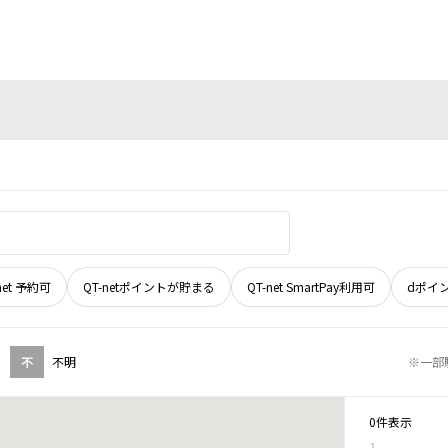
net 予約可
QT-netポイントが貯まる
QT-net SmartPay利用可
dポイ
不
不明
※一部
0件表示
1