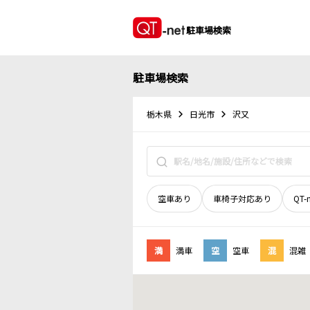
駐車場検索
駐車場検索
栃木県
日光市
沢又
空車あり
車椅子対応あり
QT-
満
満車
空
空車
混
混雑