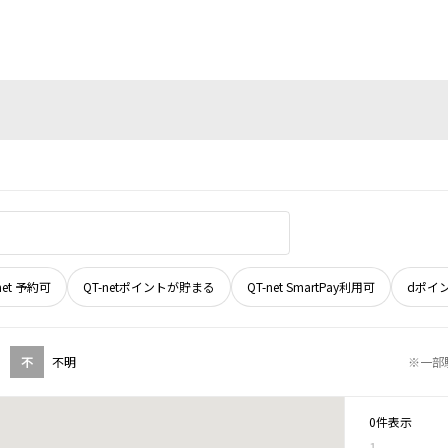
net 予約可
QT-netポイントが貯まる
QT-net SmartPay利用可
dポイ
不
不明
※一部
0件表示
1