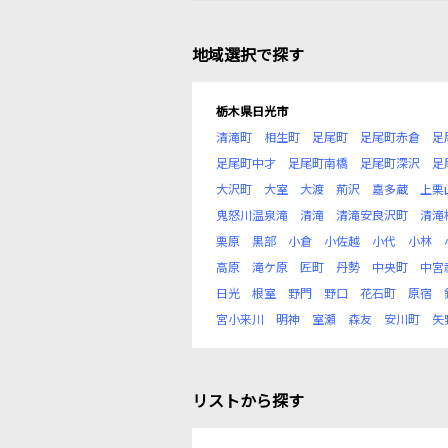
地域選択で探す
栃木県日光市
清滝町
相生町
足尾町
足尾町赤倉
足
足尾町中才
足尾町南橋
足尾町深沢
足
大沢町
大室
大渡
荊沢
嘉多蔵
上栗
鬼怒川温泉滝
清滝
清滝安良沢町
清滝
栗原
黒部
小倉
小佐越
小代
小林
高原
滝ケ原
匠町
丹勢
中央町
中宮
日光
根室
野門
野口
花石町
原宿
宮小来川
明神
室瀬
森友
安川町
矢
リストから探す