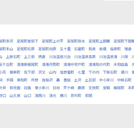
尾町赤沢
足尾町愛宕下
足尾町上の平
足尾町掛水
足尾町上間藤
足尾町下間
尾町本山
足尾町松原
足尾町向原
五十里
石屋町
和泉
板橋
稲荷町
猪倉
山
上鉢石町
上三依
柄倉
川治温泉川治
川治温泉高原
川治温泉滝
川俣
桜ケ丘町
清滝新細尾町
清滝丹勢町
清滝中安戸町
清滝和の代町
木和田島
小百
御幸町
佐下部
沢又
山内
塩野室町
七里
下の内
下鉢石町
瀬川
祠
手岡
東和町
所野
独鈷沢
轟
豊田
土沢
土呂部
中小来川
中鉢石町
針貝
萩垣面
日蔭
東小来川
日向
平ケ崎
藤原
文挾町
宝殿
細尾町
本
野口
山久保
山口
湯西川
湯元
横川
若杉町
若間