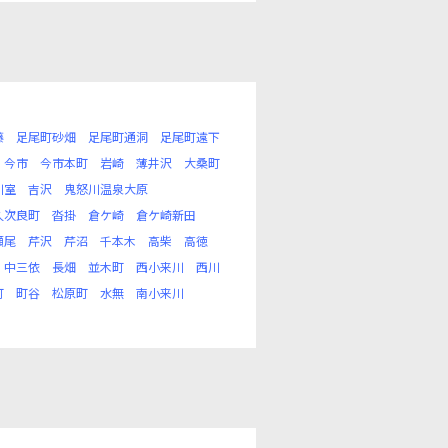
藤
足尾町砂畑
足尾町通洞
足尾町遠下
今市
今市本町
岩崎
薄井沢
大桑町
川室
吉沢
鬼怒川温泉大原
久次良町
沓掛
倉ケ崎
倉ケ崎新田
瀬尾
芹沢
芹沼
千本木
高柴
高徳
中三依
長畑
並木町
西小来川
西川
町
町谷
松原町
水無
南小来川