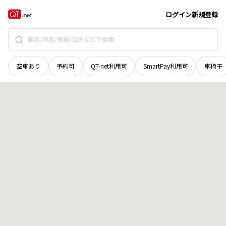
栃木県
日光市
足尾町上の平
地域選択で探す
ログイン
新規登録
空車あり
予約可
QT-net利用可
SmartPay利用可
車椅子