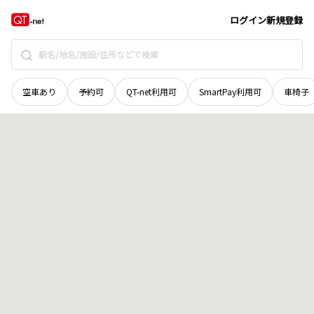
栃木県
栃木市
湊町
地域選択で探す
ログイン
新規登録
空車あり
予約可
QT-net利用可
SmartPay利用可
車椅子