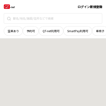
栃木県
栃木市
藤岡町中根
地域選択で探す
ログイン
新規登録
空車あり
予約可
QT-net利用可
SmartPay利用可
車椅子