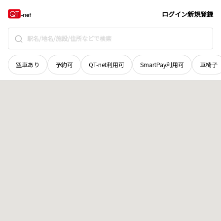
栃木県
河内郡上三川町
大字多功
地域選択で探す
ログイン
新規登録
空車あり
予約可
QT-net利用可
SmartPay利用可
車椅子