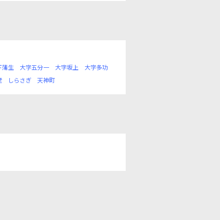
下蒲生
大字五分一
大字坂上
大字多功
堂
しらさぎ
天神町