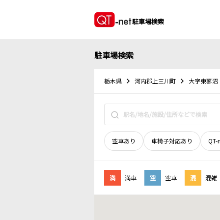
駐車場検索
駐車場検索
栃木県
河内郡上三川町
大字東蓼沼
空車あり
車椅子対応あり
QT-
満
満車
空
空車
混
混雑