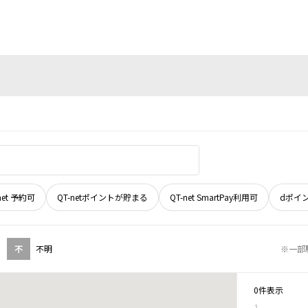
net 予約可
QT-netポイントが貯まる
QT-net SmartPay利用可
dポイ
不
不明
※一部
0件表示
1