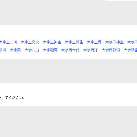
大字上三川
大字上文挾
大字上神主
大字上蒲生
大字上郷
大字下神主
大字
蓼沼
大字梁
大字石田
大字磯岡
大字西木代
大字西汗
大字西蓼沼
大字鞘
更してください。