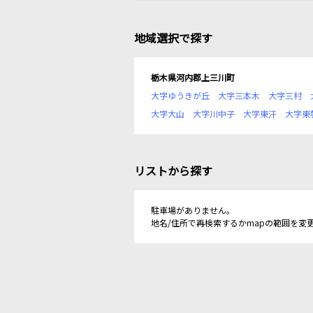
地域選択で探す
栃木県河内郡上三川町
大字ゆうきが丘
大字三本木
大字三村
大字大山
大字川中子
大字東汗
大字東
リストから探す
駐車場がありません。
地名/住所で再検索するかmapの範囲を変