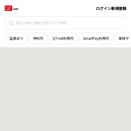
栃木県
河内郡上三川町
大字磯岡
地域選択で探す
ログイン
新規登録
空車あり
予約可
QT-net利用可
SmartPay利用可
車椅子