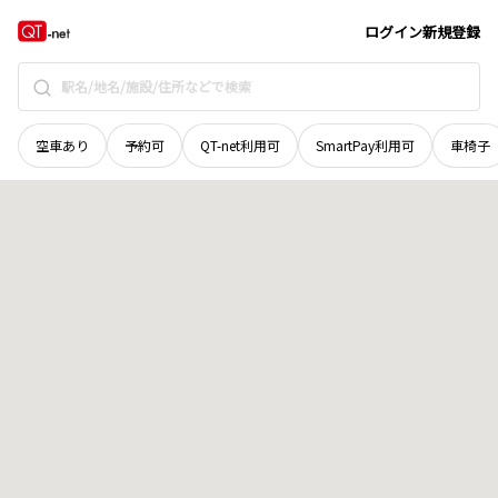
栃木県
真岡市
上大田和
地域選択で探す
ログイン
新規登録
空車あり
予約可
QT-net利用可
SmartPay利用可
車椅子