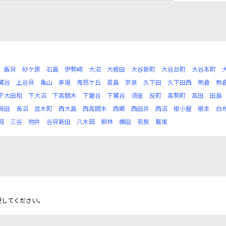
飯貝
砂ケ原
石島
伊勢崎
大沼
大根田
大谷新町
大谷台町
大谷本町
鷺谷
上谷貝
亀山
茅堤
鬼怒ケ丘
君島
京泉
久下田
久下田西
熊倉
熊
下大田和
下大沼
下高間木
下籠谷
下鷺谷
須釜
反町
高勢町
高田
田島
長田
長沼
並木町
西大島
西高間木
西郷
西田井
西沼
根小屋
根本
白
岡
三谷
物井
谷貝新田
八木岡
柳林
横田
若旅
鷲巣
更してください。