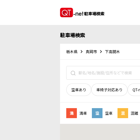
駐車場検索
駐車場検索
栃木県
真岡市
下高間木
空車あり
車椅子対応あり
QT-
満
満車
空
空車
混
混雑