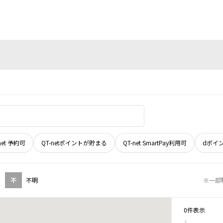
net 予約可
QT-netポイントが貯まる
QT-net SmartPay利用可
dポイ
不
不明
※一部
0件表示
1