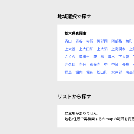
地域選択で探す
栃木県真岡市
青田
青谷
赤羽
阿部岡
阿部品
荒町
上大曽
上大田和
上大沼
上高間木
上
さくら
道祖土
鹿
島
清水
下大曽
寺久保
寺分
東光寺
中
中郷
長島
程島
堀内
堀込
松山町
水戸部
南高
リストから探す
駐車場がありません。
地名/住所で再検索するかmapの範囲を変