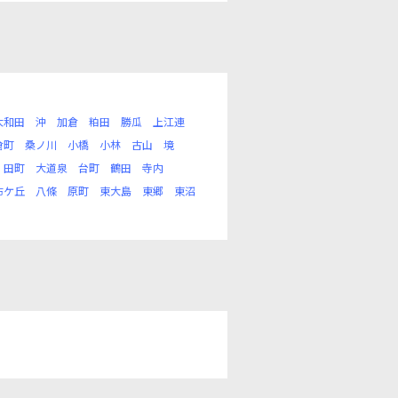
大和田
沖
加倉
粕田
勝瓜
上江連
倉町
桑ノ川
小橋
小林
古山
境
田町
大道泉
台町
鶴田
寺内
布ケ丘
八條
原町
東大島
東郷
東沼