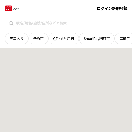
栃木県
真岡市
久下田
地域選択で探す
ログイン
新規登録
空車あり
予約可
QT-net利用可
SmartPay利用可
車椅子