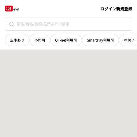
栃木県
真岡市
島
地域選択で探す
ログイン
新規登録
空車あり
予約可
QT-net利用可
SmartPay利用可
車椅子