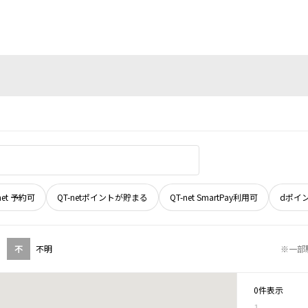
net 予約可
QT-netポイントが貯まる
QT-net SmartPay利用可
dポイ
不
不明
※一部
0件表示
1