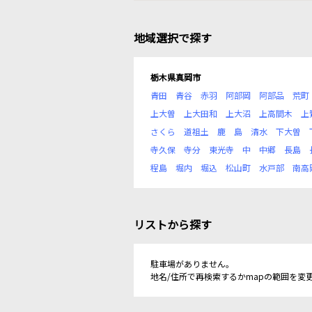
地域選択で探す
栃木県真岡市
青田
青谷
赤羽
阿部岡
阿部品
荒町
上大曽
上大田和
上大沼
上高間木
上
さくら
道祖土
鹿
島
清水
下大曽
寺久保
寺分
東光寺
中
中郷
長島
程島
堀内
堀込
松山町
水戸部
南高
リストから探す
駐車場がありません。
地名/住所で再検索するかmapの範囲を変