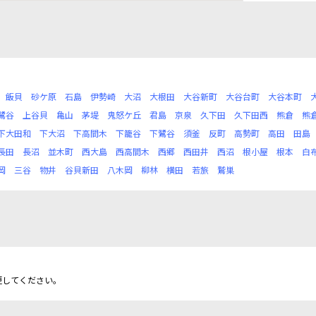
飯貝
砂ケ原
石島
伊勢崎
大沼
大根田
大谷新町
大谷台町
大谷本町
鷺谷
上谷貝
亀山
茅堤
鬼怒ケ丘
君島
京泉
久下田
久下田西
熊倉
熊
下大田和
下大沼
下高間木
下籠谷
下鷺谷
須釜
反町
高勢町
高田
田島
長田
長沼
並木町
西大島
西高間木
西郷
西田井
西沼
根小屋
根本
白
岡
三谷
物井
谷貝新田
八木岡
柳林
横田
若旅
鷲巣
更してください。