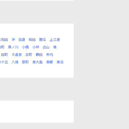
大和田
沖
加倉
粕田
勝瓜
上江連
倉町
桑ノ川
小橋
小林
古山
境
田町
大道泉
台町
鶴田
寺内
布ケ丘
八條
原町
東大島
東郷
東沼