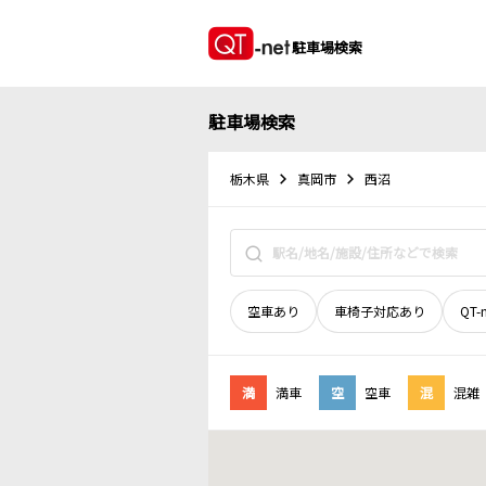
駐車場検索
駐車場検索
栃木県
真岡市
西沼
空車あり
車椅子対応あり
QT-
満
満車
空
空車
混
混雑