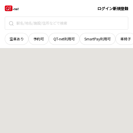
栃木県
矢板市
上伊佐野
地域選択で探す
ログイン
新規登録
空車あり
予約可
QT-net利用可
SmartPay利用可
車椅子