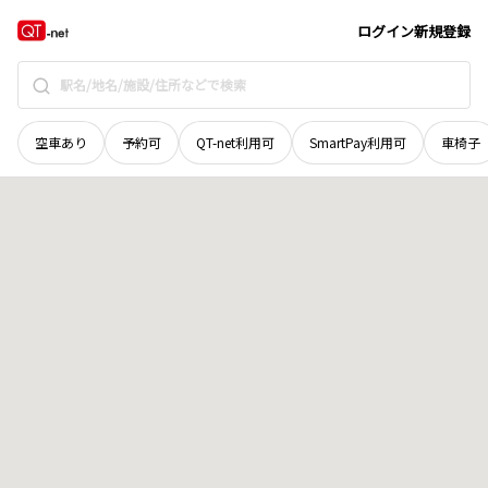
栃木県
矢板市
下伊佐野
地域選択で探す
ログイン
新規登録
空車あり
予約可
QT-net利用可
SmartPay利用可
車椅子