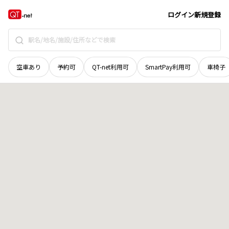
栃木県
芳賀郡市貝町
大字市塙
地域選択で探す
ログイン
新規登録
空車あり
予約可
QT-net利用可
SmartPay利用可
車椅子