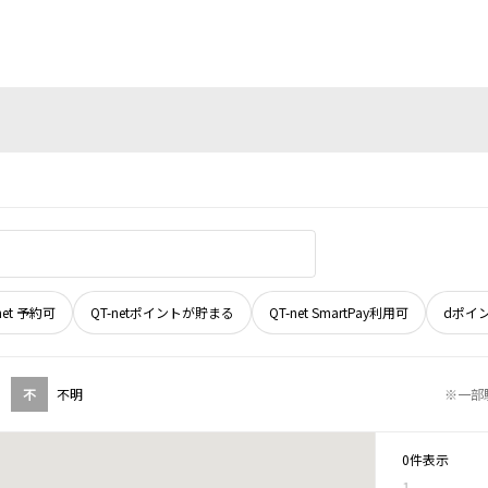
net 予約可
QT-netポイントが貯まる
QT-net SmartPay利用可
dポイ
不
不明
※一部
0件表示
1