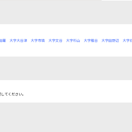
田羅
大字大谷津
大字市塙
大字文谷
大字杉山
大字椎谷
大字田野辺
大字
更してください。