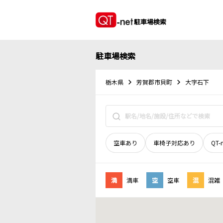
駐車場検索
駐車場検索
栃木県
芳賀郡市貝町
大字石下
空車あり
車椅子対応あり
QT-
満
満車
空
空車
混
混雑