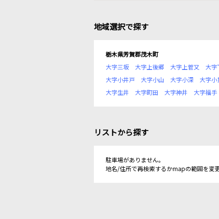
地域選択で探す
栃木県芳賀郡茂木町
大字三坂
大字上後郷
大字上菅又
大字
大字小井戸
大字小山
大字小深
大字小
大字生井
大字町田
大字神井
大字福手
リストから探す
駐車場がありません。
地名/住所で再検索するかmapの範囲を変