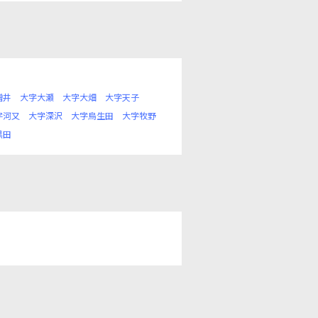
増井
大字大瀬
大字大畑
大字天子
字河又
大字深沢
大字烏生田
大字牧野
黒田