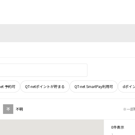
net 予約可
QT-netポイントが貯まる
QT-net SmartPay利用可
dポイ
不
不明
※一部
0件表示
1