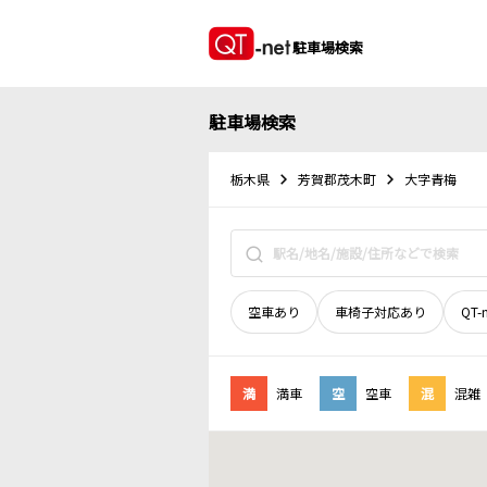
駐車場検索
駐車場検索
栃木県
芳賀郡茂木町
大字青梅
空車あり
車椅子対応あり
QT-
満
満車
空
空車
混
混雑