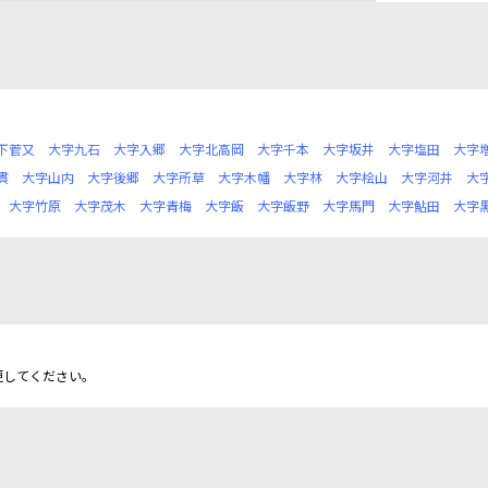
下菅又
大字九石
大字入郷
大字北高岡
大字千本
大字坂井
大字塩田
大字
貫
大字山内
大字後郷
大字所草
大字木幡
大字林
大字桧山
大字河井
大
大字竹原
大字茂木
大字青梅
大字飯
大字飯野
大字馬門
大字鮎田
大字
更してください。