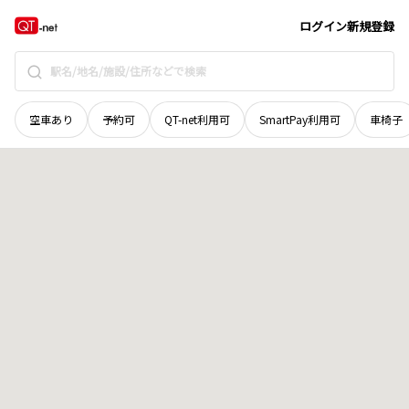
栃木県
足利市
八幡町
地域選択で探す
ログイン
新規登録
空車あり
予約可
QT-net利用可
SmartPay利用可
車椅子